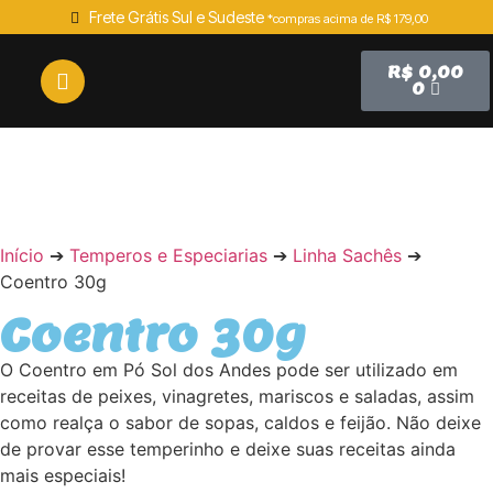
Frete Grátis Sul e Sudeste
*compras acima de R$ 179,00
R$
0,00
0
SEM ESTOQUE
Início
➔
Temperos e Especiarias
➔
Linha Sachês
➔
Coentro 30g
Coentro 30g
O Coentro em Pó Sol dos Andes pode ser utilizado em
receitas de peixes, vinagretes, mariscos e saladas, assim
como realça o sabor de sopas, caldos e feijão. Não deixe
de provar esse temperinho e deixe suas receitas ainda
mais especiais!