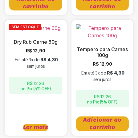
carrinho
carrinho
SEM ESTOQUE
Dry Rub Carne 60g
Tempero para Carnes
R$
12,90
100g
Em até 3x de
R$
4,30
R$
12,90
sem juros
Em até 3x de
R$
4,30
sem juros
R$
12,26
no Pix (5% OFF)
R$
12,26
no Pix (5% OFF)
Adicionar ao
Ler mais
carrinho