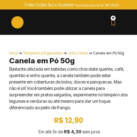
Frete Grátis Sul e Sudeste
*compras acima de R$ 179,00
0
Início
➔
Temperos e Especiarias
➔
Linha Cintas
➔ Canela em Pó 50g
Canela em Pó 50g
Bastante utilizada em bebidas como chocolate quente, café,
quentão e vinho quente, a canela também pode estar
presente em coberturas de bolos, doces e panquecas. Mas
não é só! Você também pode utilizar a canela para
surpreender em pratos salgados, experimente no tempero dos
legumes e verduras ou até mesmo para dar um toque
diferenciado ao peito de frango.
R$
12,90
Em até 3x de
R$
4,30
sem juros