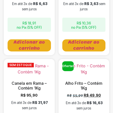
Em até 3x de
R$
6,63
Em até 3x de
R$
3,63
sem
sem juros
juros
R$
18,91
R$
10,36
no Pix (5% OFF)
no Pix (5% OFF)
Adicionar ao
Adicionar ao
carrinho
carrinho
SEM ESTOQUE
Oferta!
Canela em Rama –
Alho Frito – Contém
Contém 1Kg
1Kg
R$
95,90
R$
49,90
R$
55,90
Em até 3x de
R$
31,97
Em até 3x de
R$
16,63
sem juros
sem juros