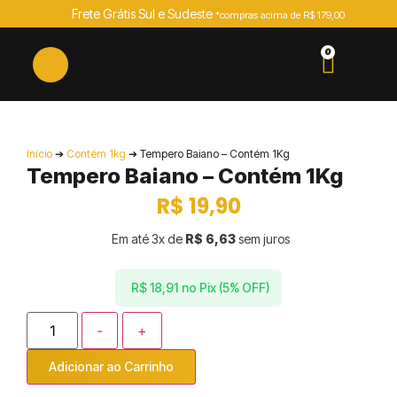
Frete Grátis Sul e Sudeste
*compras acima de R$ 179,00
0
Início
➔
Contém 1kg
➔ Tempero Baiano – Contém 1Kg
Tempero Baiano – Contém 1Kg
R$
19,90
Em até 3x de
R$
6,63
sem juros
no Pix (5% OFF)
R$
18,91
-
+
Adicionar ao Carrinho