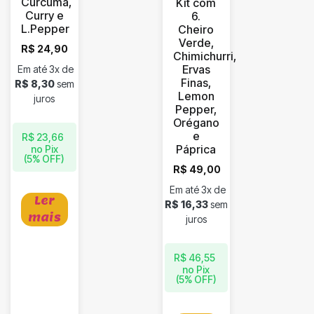
Cúrcuma,
Kit com
Curry e
6.
L.Pepper
Cheiro
Verde,
R$
24,90
Chimichurri,
Ervas
Em até 3x de
Finas,
R$
8,30
sem
Lemon
juros
Pepper,
Orégano
e
R$
23,66
Páprica
no Pix
(5% OFF)
R$
49,00
Em até 3x de
Ler
R$
16,33
sem
mais
juros
R$
46,55
no Pix
(5% OFF)