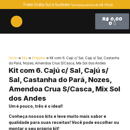
Frete Grátis Sul e Sudeste
*compras acima de R$ 179,00
R$
0,00
0
SEM ESTOQUE
Início
➔
Kits
➔
Empório
➔ Kit com 6. Cajú c/ Sal, Cajú s/ Sal, Castanha
do Pará, Nozes, Amendoa Crua S/Casca, Mix Sol dos Andes
Kit com 6. Cajú c/ Sal, Cajú s/
Sal, Castanha do Pará, Nozes,
Amendoa Crua S/Casca, Mix Sol
dos Andes
Um é pouco, três é o ideal!
Conheça nossos kits e leve muito mais sabor e
qualidade para suas receitas! Você pode escolher ou
montar o seu próprio kit!