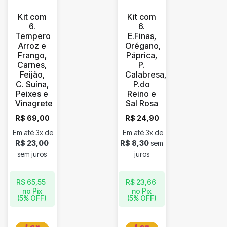
Kit com
Kit com
6.
6.
Tempero
E.Finas,
Arroz e
Orégano,
Frango,
Páprica,
Carnes,
P.
Feijão,
Calabresa,
C. Suína,
P.do
Peixes e
Reino e
Vinagrete
Sal Rosa
R$
69,00
R$
24,90
Em até 3x de
Em até 3x de
R$
23,00
R$
8,30
sem
sem juros
juros
R$
65,55
R$
23,66
no Pix
no Pix
(5% OFF)
(5% OFF)