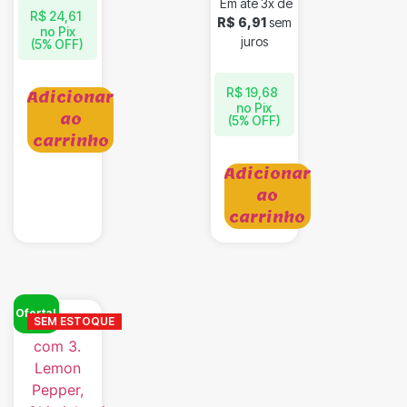
Em até 3x de
R$
24,61
R$
6,91
sem
no Pix
juros
(5% OFF)
R$
19,68
Adicionar
no Pix
ao
(5% OFF)
carrinho
Adicionar
ao
carrinho
Oferta!
SEM ESTOQUE