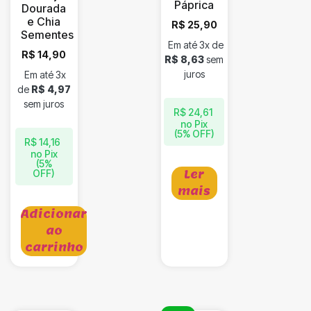
Páprica
Dourada
e Chia
R$
25,90
Sementes
Em até 3x de
R$
14,90
R$
8,63
sem
juros
Em até 3x
de
R$
4,97
sem juros
R$
24,61
no Pix
(5% OFF)
R$
14,16
no Pix
(5%
OFF)
Ler
mais
Adicionar
ao
carrinho