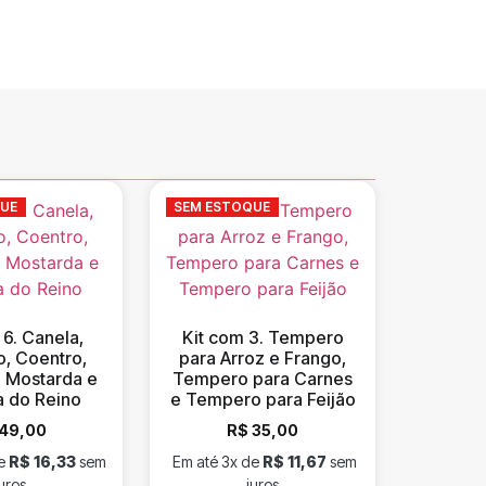
QUE
SEM ESTOQUE
 6. Canela,
Kit com 3. Tempero
, Coentro,
para Arroz e Frango,
 Mostarda e
Tempero para Carnes
a do Reino
e Tempero para Feijão
49,00
R$
35,00
de
R$
16,33
sem
Em até 3x de
R$
11,67
sem
uros
juros