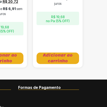
R$
20,72
0
juros
de
R$
6,91
sem
uros
R$
19,68
no Pix (5% OFF)
19,68
 (5% OFF)
onar ao
Adicionar ao
rinho
carrinho
Formas de Pagamento