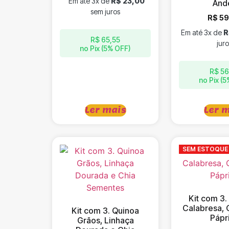
Em até 3x de
R$
23,00
And
sem juros
R$
59
Em até 3x de
R
R$
65,55
juro
no Pix (5% OFF)
R$
56
no Pix (
Ler mais
Ler 
SEM ESTOQUE
Kit com 3.
Calabresa, 
Kit com 3. Quinoa
Pápr
Grãos, Linhaça