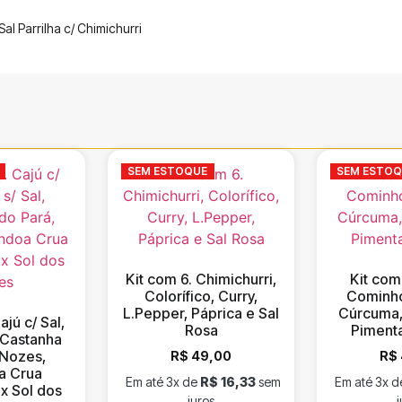
Sal Parrilha c/ Chimichurri
SEM ESTOQUE
SEM ESTO
Kit com 6. Chimichurri,
Kit com
Colorífico, Curry,
Cominho
L.Pepper, Páprica e Sal
Cúrcuma,
ajú c/ Sal,
Rosa
Piment
, Castanha
 Nozes,
R$
49,00
R$
a Crua
Em até 3x de
R$
16,33
sem
Em até 3x 
x Sol dos
juros
j