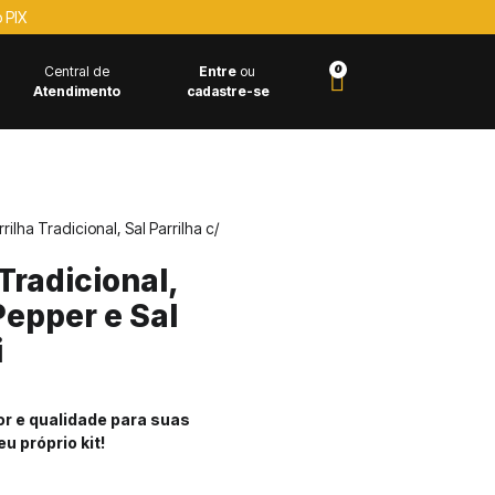
 PIX
0
Central de
Entre
ou
Atendimento
cadastre-se
Contém 1kg
Kits e Combos
rilha Tradicional, Sal Parrilha c/
 Tradicional,
Pepper e Sal
i
or e qualidade para suas
u próprio kit!