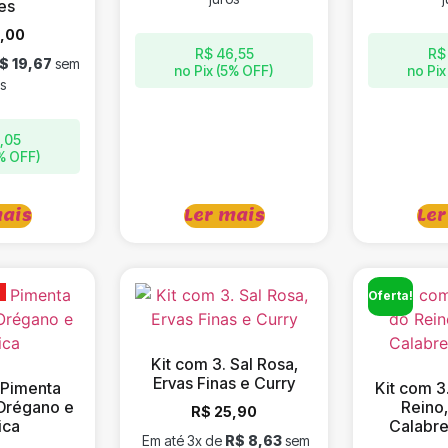
es
,00
R$
46,55
R$
$
19,67
sem
no Pix (5% OFF)
no Pix
s
,05
5% OFF)
mais
Ler mais
Ler
Oferta!
Kit com 3. Sal Rosa,
Ervas Finas e Curry
 Pimenta
Kit com 3
Orégano e
Reino
R$
25,90
ica
Calabre
Em até 3x de
R$
8,63
sem