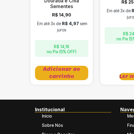
Dourada e Chia
R$
25
Sementes
Em até 3x de
R$
14,90
juro
Em até 3x de
R$
4,97
sem
juros
R$
24
no Pix (
R$
14,16
no Pix (5% OFF)
Adicionar ao
carrinho
Ler 
Institucional
Nave
Início
Meu
Sobre Nós
Fin