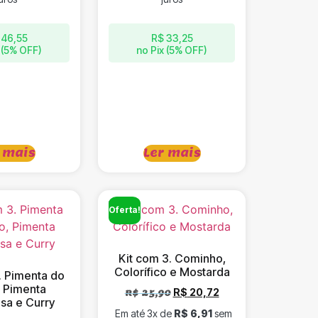
46,55
R$
33,25
 (5% OFF)
no Pix (5% OFF)
 mais
Ler mais
Oferta!
Kit com 3. Cominho,
Colorífico e Mostarda
. Pimenta do
, Pimenta
R$
20,72
R$
25,90
sa e Curry
Em até 3x de
R$
6,91
sem