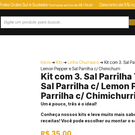
Frete Grátis Sul e Sudeste
Desconto de 5% no
*compras acima de R$ 179,00
ás
Castanhas e Amendoins
Sementes e Grãos
Início
➔
Kits
➔
Linha Churrasco
➔ Kit com 3. Sal Par
Lemon Pepper e Sal Parrilha c/ Chimichurri
Kit com 3. Sal Parrilha
Sal Parrilha c/ Lemon 
Parrilha c/ Chimichurr
Um é pouco, três é o ideal!
Conheça nossos kits e leve muito mais sab
receitas! Você pode escolher ou montar o se
R$
35,00