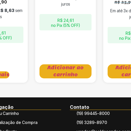
,90
R$
25,9
juros
R$
8,63
sem
Em até 3x 
s
j
R$
24,61
no Pix (5% OFF)
,61
R$
5% OFF)
no Pix
Adicionar ao
Adici
mais
carrinho
car
gação
Contato
 Carrinho
(19) 99445-8000
alização de Compra
(19) 3289-8970