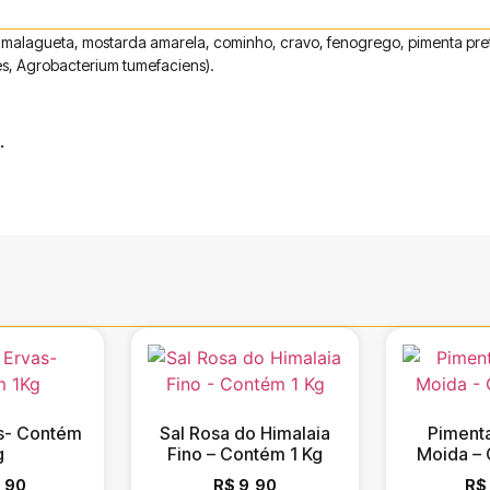
a malagueta, mostarda amarela, cominho, cravo, fenogrego, pimenta pret
es, Agrobacterium tumefaciens).
.
s- Contém
Sal Rosa do Himalaia
Piment
g
Fino – Contém 1 Kg
Moida –
,90
R$
9,90
R$