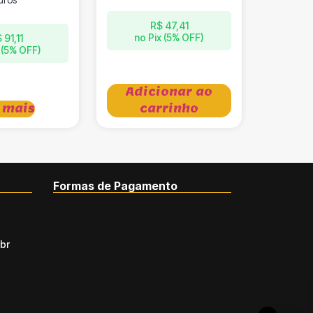
R$
47,41
no Pix (5% OFF)
$
91,11
 (5% OFF)
Adicionar ao
 mais
carrinho
Formas de Pagamento
br