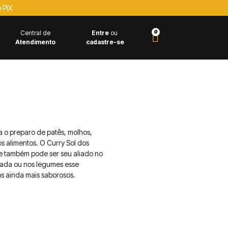
 PIX
0
Central de
Entre
ou
Atendimento
cadastre-se
Contém 1kg
Kits e Combos
ra o preparo de patês, molhos,
s alimentos. O Curry Sol dos
 também pode ser seu aliado no
lada ou nos legumes esse
s ainda mais saborosos.