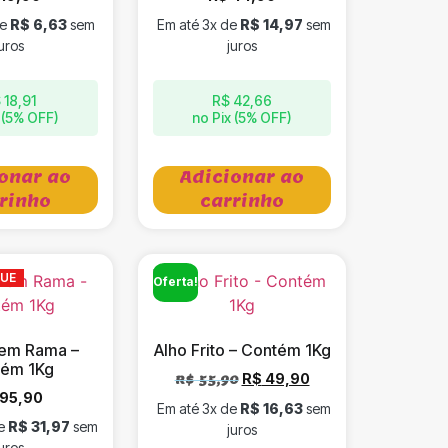
de
R$
6,63
sem
Em até 3x de
R$
14,97
sem
uros
juros
$
18,91
R$
42,66
 (5% OFF)
no Pix (5% OFF)
onar ao
Adicionar ao
rinho
carrinho
QUE
Oferta!
 em Rama –
Alho Frito – Contém 1Kg
ém 1Kg
R$
49,90
R$
55,90
95,90
Em até 3x de
R$
16,63
sem
de
R$
31,97
sem
juros
uros