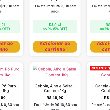
R$
11,30
sem
Em até 3x de
R$
3,30
sem
Em até 3x 
s
juros
j
,21
R$
9,41
R
5% OFF)
no Pix (5% OFF)
no Pix
nar ao
Adicionar ao
Adici
inho
carrinho
car
SEM ESTO
Pó Puro –
Cebola, Alho e Salsa –
Canela
 1Kg
Contém 1Kg
Cont
,90
R$
49,90
R$
R$
6,63
sem
Em até 3x de
R$
16,63
sem
Em até 3x 
s
juros
j