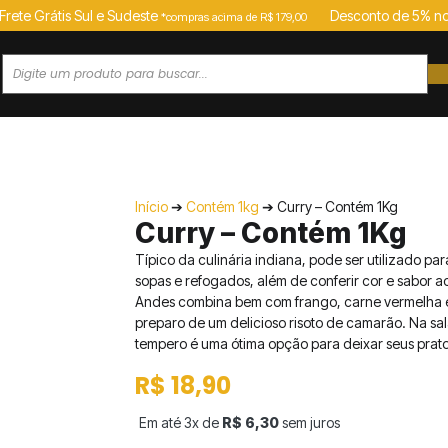
Frete Grátis Sul e Sudeste
Desconto de 5% no
*compras acima de R$ 179,00
ás
Castanhas e Amendoins
Sementes e Grãos
Início
➔
Contém 1kg
➔ Curry – Contém 1Kg
Curry – Contém 1Kg
Típico da culinária indiana, pode ser utilizado pa
sopas e refogados, além de conferir cor e sabor ao
Andes combina bem com frango, carne vermelha e
preparo de um delicioso risoto de camarão. Na sa
tempero é uma ótima opção para deixar seus prato
R$
18,90
Em até 3x de
R$
6,30
sem juros