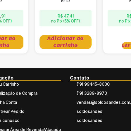
,91
R$
47,41
R
5% OFF)
no Pix (5% OFF)
no Pix
nar ao
Adicionar ao
inho
carrinho
Ler
gação
Contato
 Carrinho
(19) 99445-8000
alização de Compra
(19) 3289-8970
ha Conta
vendas@soldosandes.com.
trear Pedido
soldosandes
e conosco
soldosandes
ssar Área de Revenda/Atacado