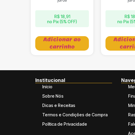
R$
18,91
R$
18
no Pix (5% OFF)
no Pix (
Adicionar ao
Adicio
carrinho
carr
Institucional
Nave
Início
Meu
Sobre Nós
Fin
Dicas e Receitas
Min
Termos e Condições de Compra
Ras
Política de Privacidade
Fal
Ace