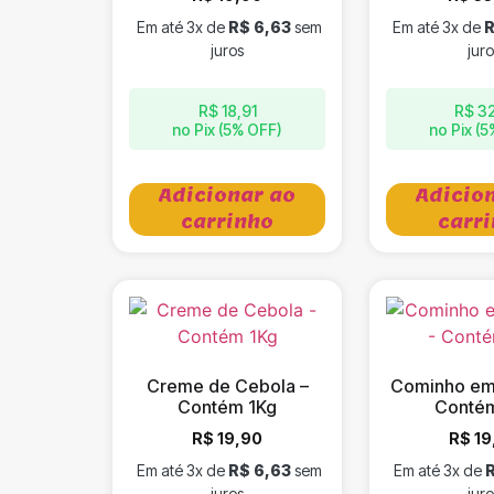
Em até 3x de
R$
6,63
sem
Em até 3x de
juros
juro
R$
18,91
R$
32
no Pix (5% OFF)
no Pix (
Adicionar ao
Adicio
carrinho
carr
Creme de Cebola –
Cominho em 
Contém 1Kg
Contém
R$
19,90
R$
19
Em até 3x de
R$
6,63
sem
Em até 3x de
juros
juro