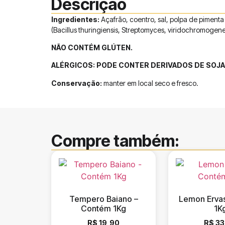
Descrição
Ingredientes:
Açafrão, coentro, sal, polpa de piment
(Bacillus thuringiensis, Streptomyces, viridochromogen
NÃO CONTÉM GLÚTEN.
ALÉRGICOS: PODE CONTER DERIVADOS DE SOJA
Conservação:
manter em local seco e fresco.
Compre também:
Tempero Baiano –
Lemon Erva
Contém 1Kg
1K
R$
19,90
R$
33