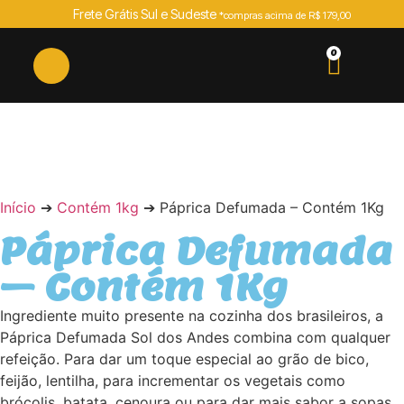
Frete Grátis Sul e Sudeste
*compras acima de R$ 179,00
0
SEM ESTOQUE
Início
➔
Contém 1kg
➔ Páprica Defumada – Contém 1Kg
Páprica Defumada
– Contém 1Kg
Ingrediente muito presente na cozinha dos brasileiros, a
Páprica Defumada Sol dos Andes combina com qualquer
refeição. Para dar um toque especial ao grão de bico,
feijão, lentilha, para incrementar os vegetais como
brócolis, batata, cenoura ou para dar mais sabor a sopas,