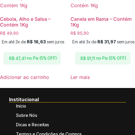
Cebola, Alho e Salsa –
Canela em Rama – Contém
Contém 1Kg
1Kg
R$
49,90
R$
95,90
Em até 3x de
R$
16,63
sem juros
Em até 3x de
R$
31,97
sem juros
no Pix (5% OFF)
no Pix (5% OFF)
R$
47,41
R$
91,11
Adicionar ao carrinho
Ler mais
Institucional
Início
Sobre Nós
Dicas e Receitas
Termos e Condições de Compra