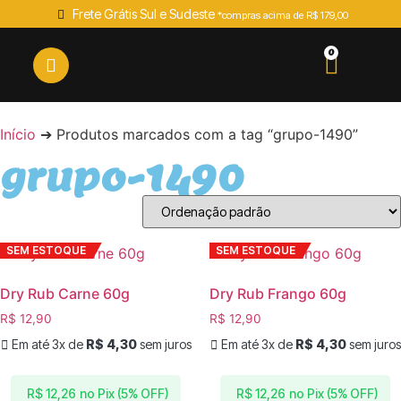
Frete Grátis Sul e Sudeste
*compras acima de R$ 179,00
0
Início
➔ Produtos marcados com a tag “grupo-1490”
grupo-1490
SEM ESTOQUE
SEM ESTOQUE
Dry Rub Carne 60g
Dry Rub Frango 60g
R$
12,90
R$
12,90
Em até 3x de
R$
4,30
sem juros
Em até 3x de
R$
4,30
sem juros
no Pix (5% OFF)
no Pix (5% OFF)
R$
12,26
R$
12,26