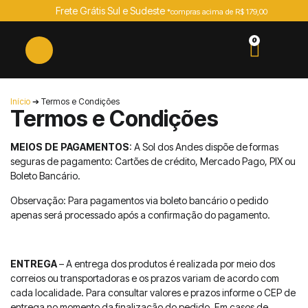
Frete Grátis Sul e Sudeste
*compras acima de R$ 179,00
0
Início
➔ Termos e Condições
Termos e Condições
MEIOS DE PAGAMENTOS
: A Sol dos Andes dispõe de formas
seguras de pagamento: Cartões de crédito, Mercado Pago, PIX ou
Boleto Bancário.
Observação: Para pagamentos via boleto bancário o pedido
apenas será processado após a confirmação do pagamento.
ENTREGA
– A entrega dos produtos é realizada por meio dos
correios ou transportadoras e os prazos variam de acordo com
cada localidade. Para consultar valores e prazos informe o CEP de
entrega no momento da finalização do pedido. Em casos de